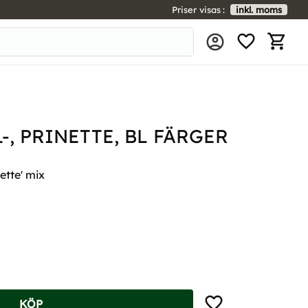
Priser visas
inkl. moms
FAVORIT
KUNDV
-, PRINETTE, BL FÄRGER
ette' mix
Lägg till i favoriter
KÖP