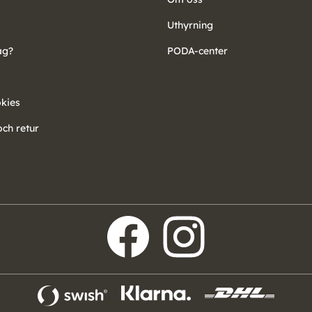
Uthyrning
ag?
PODA-center
okies
ch retur