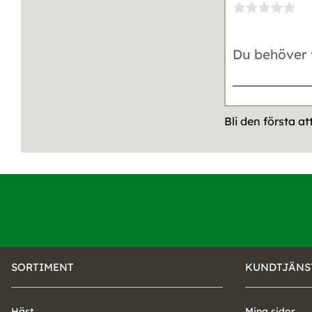
Bli den första a
SORTIMENT
KUNDTJÄNS
Häst
Mina sidor