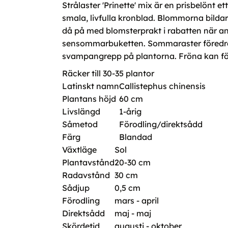
Strålaster 'Prinette' mix är en prisbelön
smala, livfulla kronblad. Blommorna bildar 
då på med blomsterprakt i rabatten när andr
sensommarbuketten. Sommaraster föredrar v
svampangrepp på plantorna. Fröna kan för
Räcker till 30-35 plantor
Latinskt namn
Callistephus chinensis
Plantans höjd
60 cm
Livslängd
1-årig
Såmetod
Förodling/direktsådd
Färg
Blandad
Växtläge
Sol
Plantavstånd
20-30 cm
Radavstånd
30 cm
Sådjup
0,5 cm
Förodling
mars - april
Direktsådd
maj - maj
Skördetid
augusti - oktober