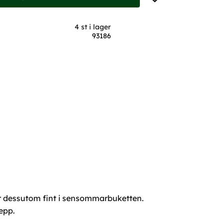
4 st i lager
93186
r dessutom fint i sensommarbuketten.
epp.