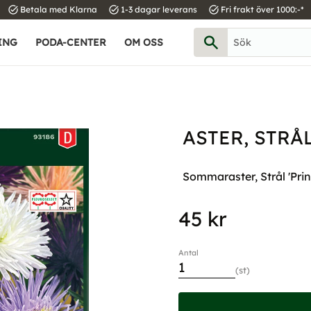
task_alt
task_alt
task_alt
Betala med Klarna
1-3 dagar leverans
Fri frakt över 1000:-*
ING
PODA-CENTER
OM OSS
ASTER, STRÅL
Sommaraster, Strål 'Prin
45
kr
Antal
st