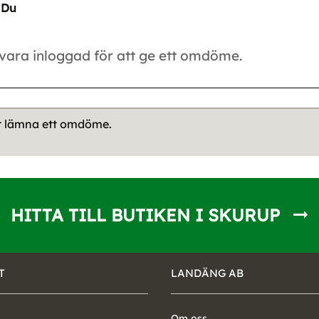
Du
tt lämna ett omdöme.
HITTA TILL BUTIKEN I SKURUP
T
LANDÄNG AB
Om oss