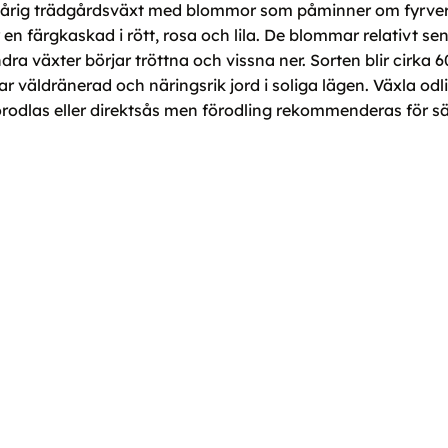
t ettårig trädgårdsväxt med blommor som påminner om fyrver
en färgkaskad i rött, rosa och lila. De blommar relativt se
a växter börjar tröttna och vissna ner. Sorten blir cirka 6
äldränerad och näringsrik jord i soliga lägen. Växla odlin
odlas eller direktsås men förodling rekommenderas för säk