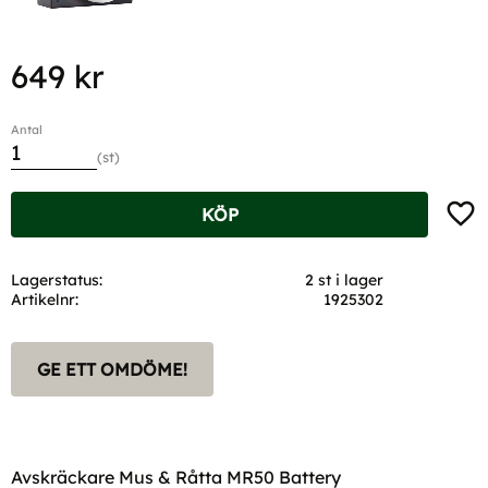
649
kr
Antal
st
Lägg t
KÖP
Lagerstatus
2 st i lager
Artikelnr
1925302
GE ETT OMDÖME!
Avskräckare Mus & Råtta MR50 Battery