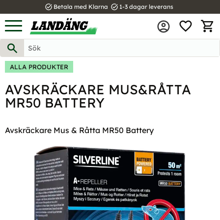
task_alt
task_alt
Betala med Klarna
1-3 dagar leverans
FAVOR
Meny
KUND
ALLA PRODUKTER
AVSKRÄCKARE MUS&RÅTTA
MR50 BATTERY
Avskräckare Mus & Råtta MR50 Battery