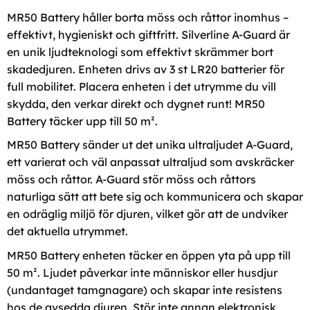
MR50 Battery håller borta möss och råttor inomhus –
effektivt, hygieniskt och giftfritt. Silverline A-Guard är
en unik ljudteknologi som effektivt skrämmer bort
skadedjuren. Enheten drivs av 3 st LR20 batterier för
full mobilitet. Placera enheten i det utrymme du vill
skydda, den verkar direkt och dygnet runt! MR50
Battery täcker upp till 50 m².
MR50 Battery sänder ut det unika ultraljudet A-Guard,
ett varierat och väl anpassat ultraljud som avskräcker
möss och råttor. A-Guard stör möss och råttors
naturliga sätt att bete sig och kommunicera och skapar
en odräglig miljö för djuren, vilket gör att de undviker
det aktuella utrymmet.
MR50 Battery enheten täcker en öppen yta på upp till
50 m². Ljudet påverkar inte människor eller husdjur
(undantaget tamgnagare) och skapar inte resistens
hos de avsedda djuren. Stör inte annan elektronisk