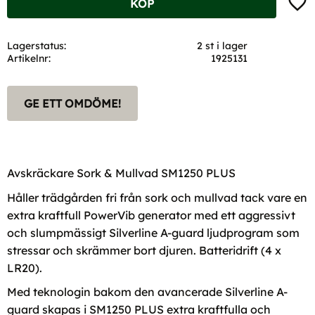
KÖP
Lagerstatus
2 st i lager
Artikelnr
1925131
GE ETT OMDÖME!
Avskräckare Sork & Mullvad SM1250 PLUS
Håller trädgården fri från sork och mullvad tack vare en
extra kraftfull PowerVib generator med ett aggressivt
och slumpmässigt Silverline A-guard ljudprogram som
stressar och skrämmer bort djuren. Batteridrift (4 x
LR20).
Med teknologin bakom den avancerade Silverline A-
guard skapas i SM1250 PLUS extra kraftfulla och