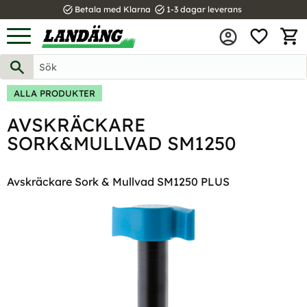
task_alt
task_alt
Betala med Klarna
1-3 dagar leverans
FAVOR
Meny
KUND
ALLA PRODUKTER
AVSKRÄCKARE
SORK&MULLVAD SM1250
Avskräckare Sork & Mullvad SM1250 PLUS