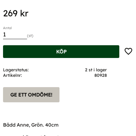
269
kr
Antal
st
Lägg t
KÖP
Lagerstatus
2 st i lager
Artikelnr
80928
GE ETT OMDÖME!
Bädd Anne, Grön. 40cm