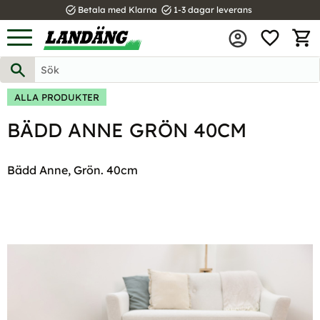
task_alt
task_alt
Betala med Klarna
1-3 dagar leverans
FAVOR
Meny
KUND
ALLA PRODUKTER
BÄDD ANNE GRÖN 40CM
Bädd Anne, Grön. 40cm