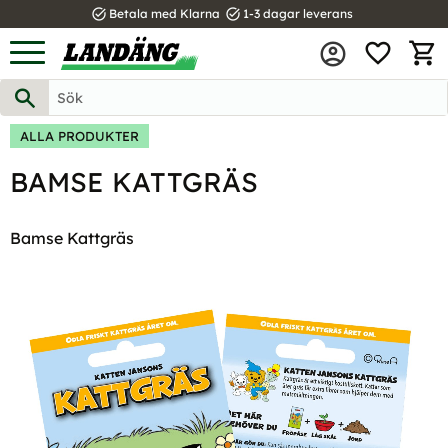
task_alt
task_alt
Betala med Klarna
1-3 dagar leverans
FAVOR
Meny
KUND
ALLA PRODUKTER
BAMSE KATTGRÄS
Bamse Kattgräs