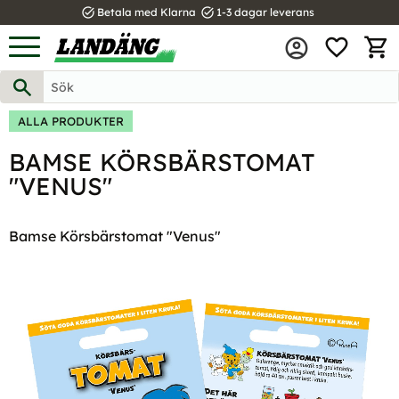
task_alt
task_alt
Betala med Klarna
1-3 dagar leverans
FAVOR
Meny
KUND
ALLA PRODUKTER
BAMSE KÖRSBÄRSTOMAT
"VENUS"
Bamse Körsbärstomat "Venus"