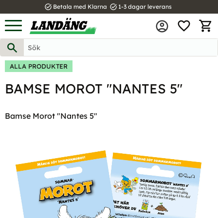
task_alt
task_alt
Betala med Klarna
1-3 dagar leverans
FAVOR
Meny
KUND
ALLA PRODUKTER
BAMSE MOROT "NANTES 5"
Bamse Morot "Nantes 5"