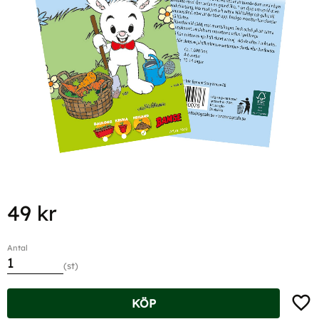
49
kr
Antal
st
Lägg t
KÖP