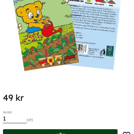
49
kr
Antal
st
Lägg t