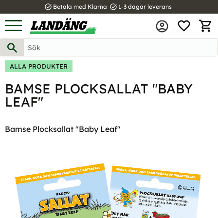
task_alt
task_alt
Betala med Klarna
1-3 dagar leverans
FAVOR
Meny
KUND
ALLA PRODUKTER
BAMSE PLOCKSALLAT "BABY
LEAF"
Bamse Plocksallat "Baby Leaf"