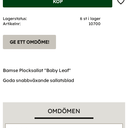
KÖP
Lagerstatus
6 st i lager
Artikelnr
10700
GE ETT OMDÖME!
Bamse Plocksallat "Baby Leaf"
Goda snabbväxande sallatsblad
OMDÖMEN