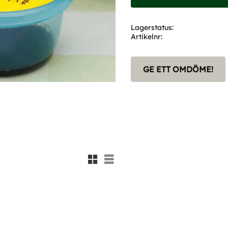
Lagerstatus
Artikelnr
GE ETT OMDÖME!
Rutnätsvy
Listvy