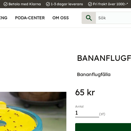
task_alt
task_alt
task_alt
Betala med Klarna
1-3 dagar leverans
Fri frakt över 1000:-*
ING
PODA-CENTER
OM OSS
BANANFLUGF
Bananflugfälla
65
kr
Antal
st