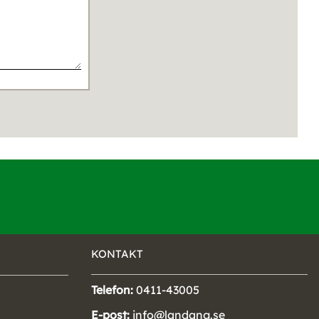
KONTAKT
Telefon:
0411-43005
E-post:
info@landang.se