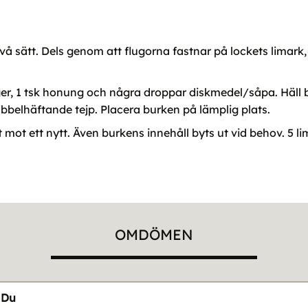
vå sätt. Dels genom att flugorna fastnar på lockets limark
äger, 1 tsk honung och några droppar diskmedel/såpa. Häll 
ubbelhäftande tejp. Placera burken på lämplig plats.
t mot ett nytt. Även burkens innehåll byts ut vid behov. 5 l
OMDÖMEN
Du