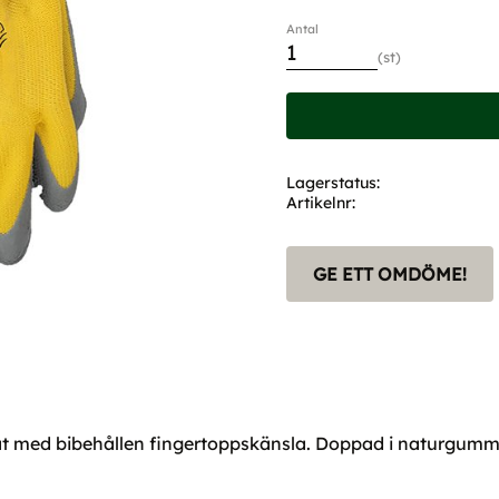
Antal
st
Lagerstatus
Artikelnr
GE ETT OMDÖME!
 med bibehållen fingertoppskänsla. Doppad i naturgummi (l