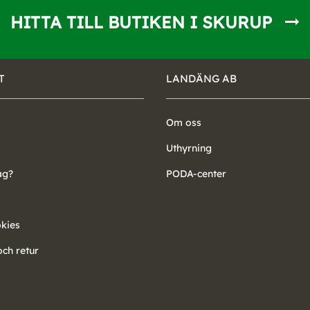
HITTA TILL BUTIKEN I SKURUP
T
LANDÄNG AB
Om oss
Uthyrning
ag?
PODA-center
okies
ch retur