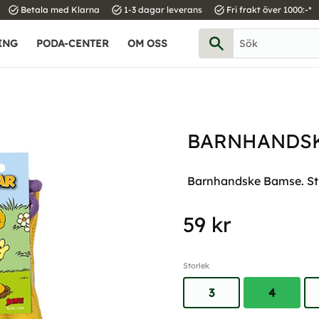
task_alt
task_alt
task_alt
Betala med Klarna
1-3 dagar leverans
Fri frakt över 1000:-*
ING
PODA-CENTER
OM OSS
BARNHANDSK
Barnhandske Bamse. Strl.
59
kr
Storlek
3
4