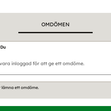
OMDÖMEN
Du
tt lämna ett omdöme.