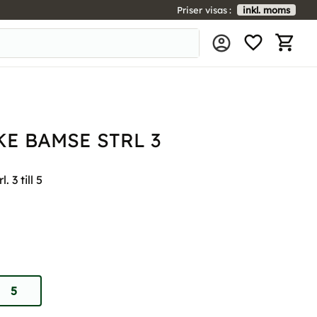
Priser visas
inkl. moms
FAVORIT
KUNDV
E BAMSE STRL 3
 3 till 5
5