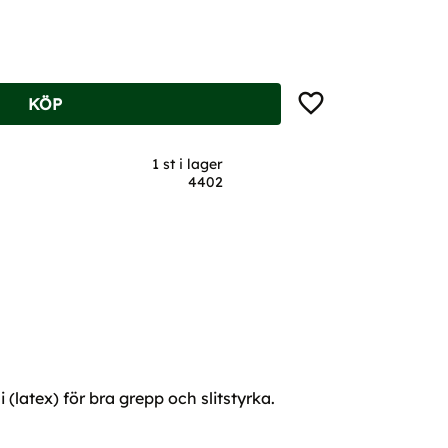
Lägg till i favoriter
KÖP
1 st i lager
4402
atex) för bra grepp och slitstyrka.