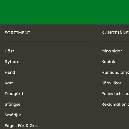
SORTIMENT
KUNDTJÄNS
Häst
Mina sidor
Ryttare
Kontakt
Hund
Hur handlar j
Katt
Köpvillkor
Trädgård
Policy och co
Stängsel
Reklamation o
Smådjur
Fågel, Får & Gris