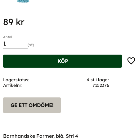
89
kr
Antal
st
Lägg t
KÖP
Lagerstatus
4 st i lager
Artikelnr
7152376
GE ETT OMDÖME!
Barnhandske Farmer, blå. Strl 4