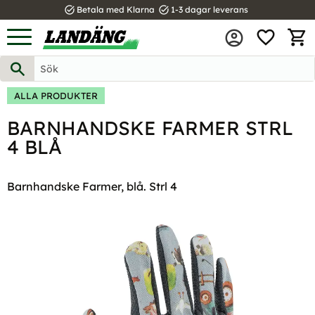
task_alt
task_alt
Betala med Klarna
1-3 dagar leverans
FAVOR
Meny
KUND
ALLA PRODUKTER
BARNHANDSKE FARMER STRL
4 BLÅ
Barnhandske Farmer, blå. Strl 4