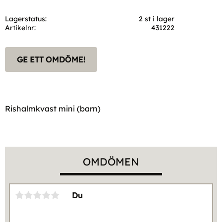
Lagerstatus
2 st i lager
Artikelnr
431222
GE ETT OMDÖME!
Rishalmkvast mini (barn)
OMDÖMEN
Du