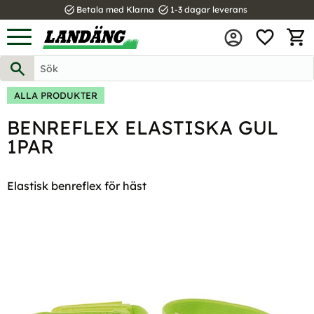
task_alt
task_alt
Betala med Klarna
1-3 dagar leverans
FAVOR
Meny
KUND
ALLA PRODUKTER
BENREFLEX ELASTISKA GUL
1PAR
Elastisk benreflex för häst