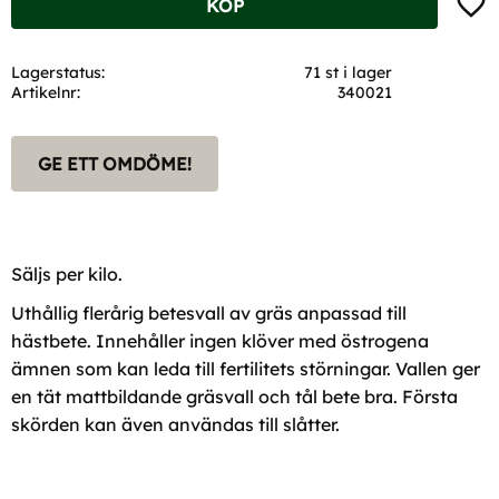
KÖP
Lagerstatus
71 st i lager
Artikelnr
340021
GE ETT OMDÖME!
Säljs per kilo.
Uthållig flerårig betesvall av gräs anpassad till
hästbete. Innehåller ingen klöver med östrogena
ämnen som kan leda till fertilitets störningar. Vallen ger
en tät mattbildande gräsvall och tål bete bra. Första
skörden kan även användas till slåtter.