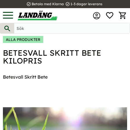
task_alt
task_alt
Betala med Klarna
1-3 dagar leverans
FAVOR
Meny
KUND
ALLA PRODUKTER
BETESVALL SKRITT BETE
KILOPRIS
Betesvall Skritt Bete