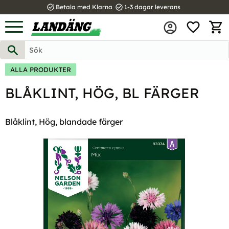
task_alt
task_alt
Betala med Klarna
1-3 dagar leverans
FAVOR
Meny
KUND
ALLA PRODUKTER
BLÅKLINT, HÖG, BL FÄRGER
Blåklint, Hög, blandade färger