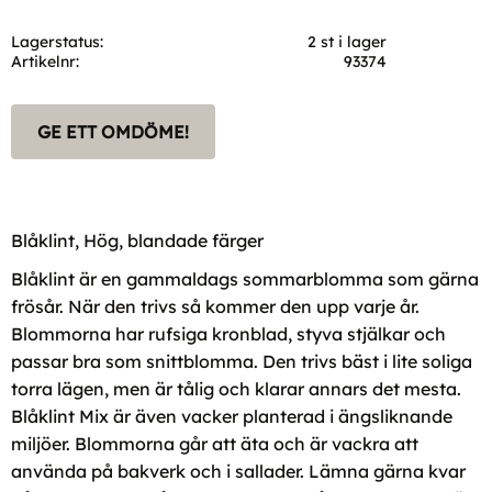
Lagerstatus
2 st i lager
Artikelnr
93374
GE ETT OMDÖME!
Blåklint, Hög, blandade färger
Blåklint är en gammaldags sommarblomma som gärna
frösår. När den trivs så kommer den upp varje år.
Blommorna har rufsiga kronblad, styva stjälkar och
passar bra som snittblomma. Den trivs bäst i lite soliga
torra lägen, men är tålig och klarar annars det mesta.
Blåklint Mix är även vacker planterad i ängsliknande
miljöer. Blommorna går att äta och är vackra att
använda på bakverk och i sallader. Lämna gärna kvar