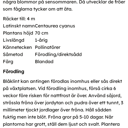
några blommor på sensommaren. Då utvecklar de fröer
som fåglarna tycker om att äta.
Räcker till: 4 m
Latinskt namn
Centaurea cyanus
Plantans höjd
70 cm
Livslängd
1-årig
Kännetecken
Pollinatörer
Såmetod
Förodling/direktsådd
Färg
Blandad
Förodling
Blåklint kan antingen förodlas inomhus eller sås direkt
på växtplatsen. Vid förodling inomhus, förså cirka 6
veckor före risken för nattfrost är över. Använd såjord,
strössla fröna över jordytan och pudra över ett tunnt, 3
millimeter tjockt jordlager över fröna. Håll sådden
fuktig men inte blöt. Fröna gror på 5-10 dagar. När
plantorna har grott, ställ dem ljust och svalt. Plantera