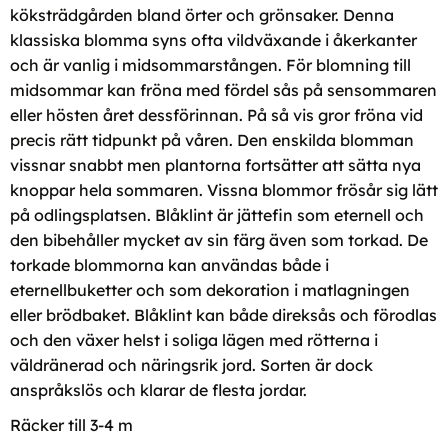
köksträdgården bland örter och grönsaker. Denna
klassiska blomma syns ofta vildväxande i åkerkanter
och är vanlig i midsommarstången. För blomning till
midsommar kan fröna med fördel sås på sensommaren
eller hösten året dessförinnan. På så vis gror fröna vid
precis rätt tidpunkt på våren. Den enskilda blomman
vissnar snabbt men plantorna fortsätter att sätta nya
knoppar hela sommaren. Vissna blommor frösår sig lätt
på odlingsplatsen. Blåklint är jättefin som eternell och
den bibehåller mycket av sin färg även som torkad. De
torkade blommorna kan användas både i
eternellbuketter och som dekoration i matlagningen
eller brödbaket. Blåklint kan både direksås och förodlas
och den växer helst i soliga lägen med rötterna i
väldränerad och näringsrik jord. Sorten är dock
anspråkslös och klarar de flesta jordar.
Räcker till 3-4 m