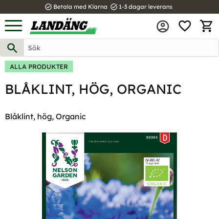
task_alt
task_alt
Betala med Klarna
1-3 dagar leverans
FAVOR
Meny
KUND
ALLA PRODUKTER
BLÅKLINT, HÖG, ORGANIC
Blåklint, hög, Organic