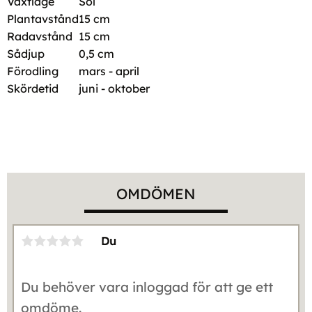
Växtläge
Sol
Plantavstånd
15 cm
Radavstånd
15 cm
Sådjup
0,5 cm
Förodling
mars - april
Skördetid
juni - oktober
OMDÖMEN
Du