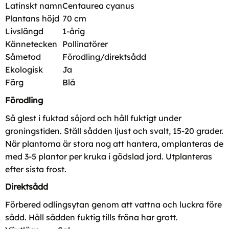
Latinskt namn
Centaurea cyanus
Plantans höjd
70 cm
Livslängd
1-årig
Kännetecken
Pollinatörer
Såmetod
Förodling/direktsådd
Ekologisk
Ja
Färg
Blå
Förodling
Så glest i fuktad såjord och håll fuktigt under
groningstiden. Ställ sådden ljust och svalt, 15-20 grader.
När plantorna är stora nog att hantera, omplanteras de
med 3-5 plantor per kruka i gödslad jord. Utplanteras
efter sista frost.
Direktsådd
Förbered odlingsytan genom att vattna och luckra före
sådd. Håll sådden fuktig tills fröna har grott.