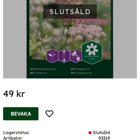
SLUTSÅLD
49
kr
Lägg till i favoriter
BEVAKA
Lagerstatus
Slutsåld
Artikelnr
93319