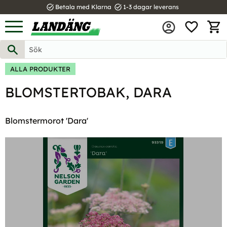
task_alt
task_alt
Betala med Klarna
1-3 dagar leverans
FAVOR
Meny
KUND
ALLA PRODUKTER
BLOMSTERTOBAK, DARA
Blomstermorot 'Dara'