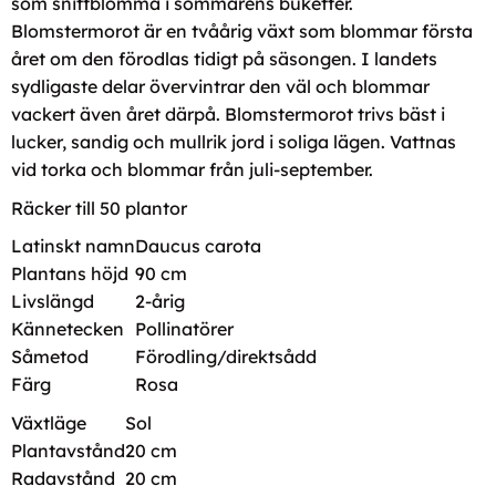
som snittblomma i sommarens buketter.
Blomstermorot är en tvåårig växt som blommar första
året om den förodlas tidigt på säsongen. I landets
sydligaste delar övervintrar den väl och blommar
vackert även året därpå. Blomstermorot trivs bäst i
lucker, sandig och mullrik jord i soliga lägen. Vattnas
vid torka och blommar från juli-september.
Räcker till 50 plantor
Latinskt namn
Daucus carota
Plantans höjd
90 cm
Livslängd
2-årig
Kännetecken
Pollinatörer
Såmetod
Förodling/direktsådd
Färg
Rosa
Växtläge
Sol
Plantavstånd
20 cm
Radavstånd
20 cm