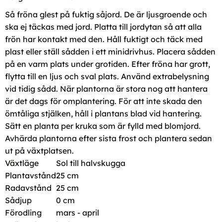
Så fröna glest på fuktig såjord. De är ljusgroende och
ska ej täckas med jord. Platta till jordytan så att alla
frön har kontakt med den. Håll fuktigt och täck med
plast eller ställ sådden i ett minidrivhus. Placera sådden
på en varm plats under grotiden. Efter fröna har grott,
flytta till en ljus och sval plats. Använd extrabelysning
vid tidig sådd. När plantorna är stora nog att hantera
är det dags för omplantering. För att inte skada den
ömtåliga stjälken, håll i plantans blad vid hantering.
Sätt en planta per kruka som är fylld med blomjord.
Avhärda plantorna efter sista frost och plantera sedan
ut på växtplatsen.
Växtläge
Sol till halvskugga
Plantavstånd
25 cm
Radavstånd
25 cm
Sådjup
0 cm
Förodling
mars - april