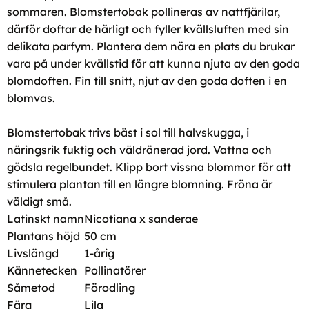
sommaren. Blomstertobak pollineras av nattfjärilar,
därför doftar de härligt och fyller kvällsluften med sin
delikata parfym. Plantera dem nära en plats du brukar
vara på under kvällstid för att kunna njuta av den goda
blomdoften. Fin till snitt, njut av den goda doften i en
blomvas.
Blomstertobak trivs bäst i sol till halvskugga, i
näringsrik fuktig och väldränerad jord. Vattna och
gödsla regelbundet. Klipp bort vissna blommor för att
stimulera plantan till en längre blomning. Fröna är
väldigt små.
Latinskt namn
Nicotiana x sanderae
Plantans höjd
50 cm
Livslängd
1-årig
Kännetecken
Pollinatörer
Såmetod
Förodling
Färg
Lila