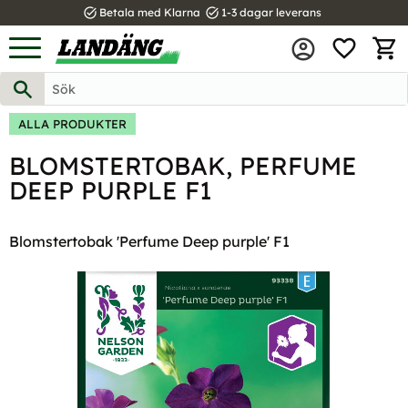
task_alt
task_alt
Betala med Klarna
1-3 dagar leverans
FAVOR
Meny
KUND
ALLA PRODUKTER
BLOMSTERTOBAK, PERFUME
DEEP PURPLE F1
Blomstertobak 'Perfume Deep purple' F1