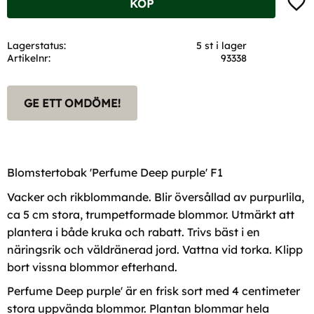
KÖP
Lagerstatus
5 st i lager
Artikelnr
93338
GE ETT OMDÖME!
Blomstertobak 'Perfume Deep purple' F1
Vacker och rikblommande. Blir översållad av purpurlila,
ca 5 cm stora, trumpetformade blommor. Utmärkt att
plantera i både kruka och rabatt. Trivs bäst i en
näringsrik och väldränerad jord. Vattna vid torka. Klipp
bort vissna blommor efterhand.
Perfume Deep purple' är en frisk sort med 4 centimeter
stora uppvända blommor. Plantan blommar hela