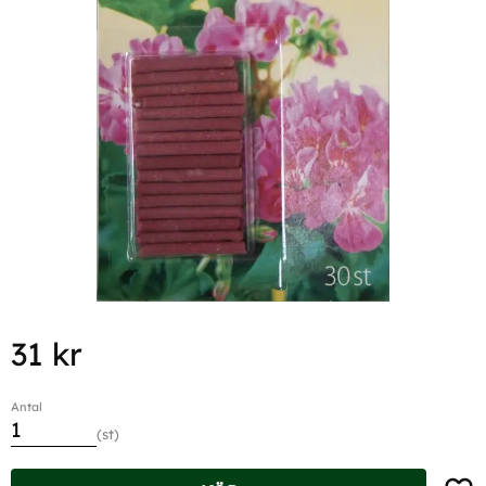
31
kr
Antal
st
Lägg t