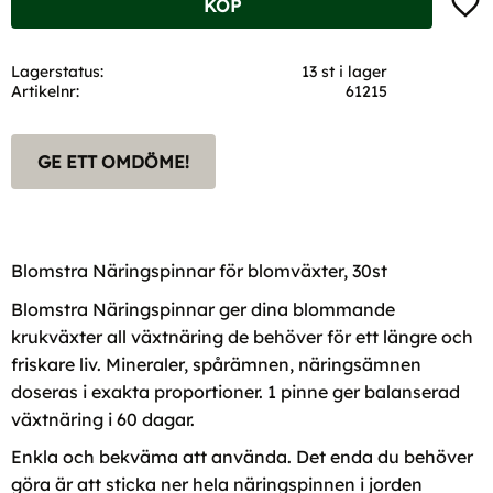
KÖP
Lagerstatus
13 st i lager
Artikelnr
61215
GE ETT OMDÖME!
Blomstra Näringspinnar för blomväxter, 30st
Blomstra Näringspinnar ger dina blommande
krukväxter all växtnäring de behöver för ett längre och
friskare liv. Mineraler, spårämnen, näringsämnen
doseras i exakta proportioner. 1 pinne ger balanserad
växtnäring i 60 dagar.
Enkla och bekväma att använda. Det enda du behöver
göra är att sticka ner hela näringspinnen i jorden