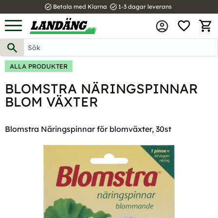
task_alt
task_alt
Betala med Klarna
1-3 dagar leverans
FAVOR
Meny
KUND
ALLA PRODUKTER
BLOMSTRA NÄRINGSPINNAR
BLOM VÄXTER
Blomstra Näringspinnar för blomväxter, 30st