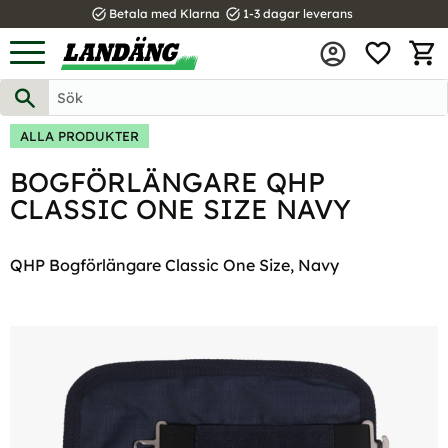
task_alt
task_alt
Betala med Klarna
1-3 dagar leverans
FAVOR
Meny
KUND
ALLA PRODUKTER
BOGFÖRLÄNGARE QHP
CLASSIC ONE SIZE NAVY
QHP Bogförlängare Classic One Size, Navy