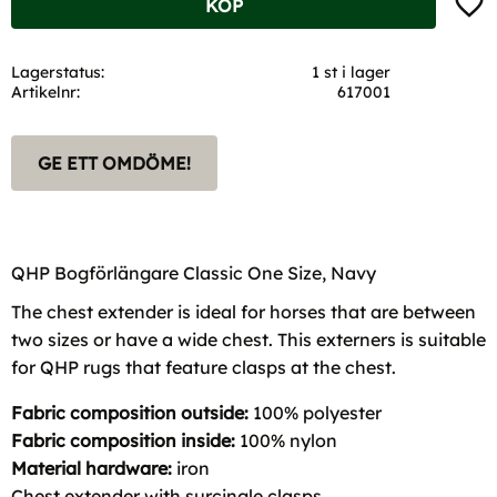
KÖP
Lagerstatus
1 st i lager
Artikelnr
617001
GE ETT OMDÖME!
QHP Bogförlängare Classic One Size, Navy
The chest extender is ideal for horses that are between
two sizes or have a wide chest. This externers is suitable
for QHP rugs that feature clasps at the chest.
Fabric composition outside:
100% polyester
Fabric composition inside:
100% nylon
Material hardware:
iron
Chest extender with surcingle clasps