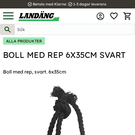
task_alt
task_alt
Betala med Klarna
1-3 dagar leverans
FAVOR
Meny
KUND
ALLA PRODUKTER
BOLL MED REP 6X35CM SVART
Boll med rep, svart. 6x35cm