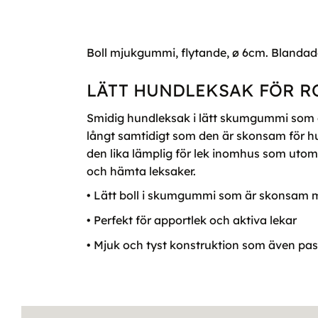
Boll mjukgummi, flytande, ø 6cm. Blandade
LÄTT HUNDLEKSAK FÖR R
Smidig hundleksak i lätt skumgummi som gö
långt samtidigt som den är skonsam för hu
den lika lämplig för lek inomhus som utomhu
och hämta leksaker.
• Lätt boll i skumgummi som är skonsam 
• Perfekt för apportlek och aktiva lekar
• Mjuk och tyst konstruktion som även pa