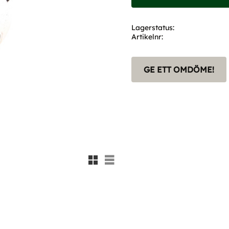
Lagerstatus
Artikelnr
GE ETT OMDÖME!
Rutnätsvy
Listvy