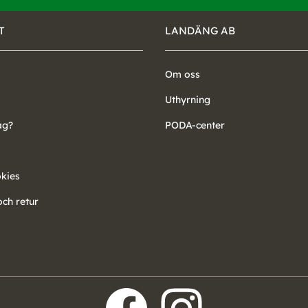
T
LANDÄNG AB
Om oss
Uthyrning
ag?
PODA-center
okies
ch retur