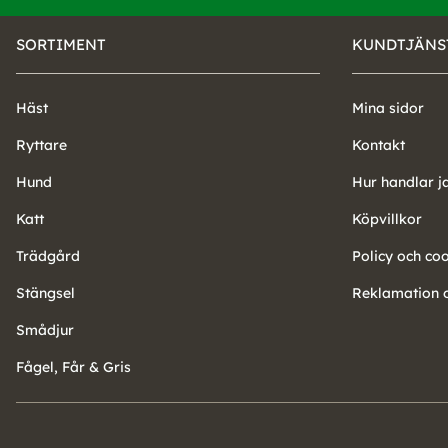
SORTIMENT
KUNDTJÄNS
Häst
Mina sidor
Ryttare
Kontakt
Hund
Hur handlar j
Katt
Köpvillkor
Trädgård
Policy och co
Stängsel
Reklamation o
Smådjur
Fågel, Får & Gris