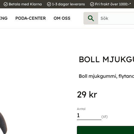
task_alt
task_alt
task_alt
Betala med Klarna
1-3 dagar leverans
Fri frakt över 1000:-*
ING
PODA-CENTER
OM OSS
BOLL MJUKG
Boll mjukgummi, flytand
29
kr
Antal
st