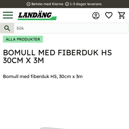
task_alt
task_alt
Betala med Klarna
1-3 dagar leverans
FAVOR
Meny
KUND
ALLA PRODUKTER
BOMULL MED FIBERDUK HS
30CM X 3M
Bomull med fiberduk HS, 30cm x 3m