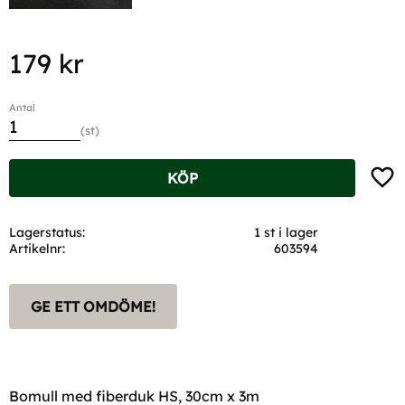
179
kr
Antal
st
Lägg t
KÖP
Lagerstatus
1 st i lager
Artikelnr
603594
GE ETT OMDÖME!
Bomull med fiberduk HS, 30cm x 3m