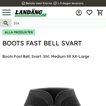
task_alt
task_alt
Betala med Klarna
1-3 dagar leverans
FAVOR
Meny
KUND
ALLA PRODUKTER
BOOTS FAST BELL SVART
Boots Fast Bell, Svart. Strl. Medium till XX-Large