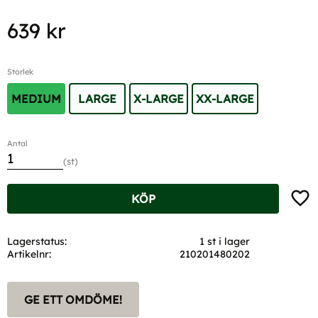
639
kr
Storlek
MEDIUM
LARGE
X-LARGE
XX-LARGE
Antal
st
Lägg t
KÖP
Lagerstatus
1 st i lager
Artikelnr
210201480202
GE ETT OMDÖME!