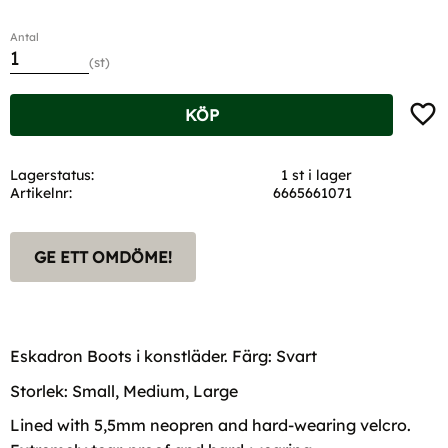
Antal
st
Lägg t
KÖP
Lagerstatus
1 st i lager
Artikelnr
6665661071
GE ETT OMDÖME!
Eskadron Boots i konstläder. Färg: Svart
Storlek: Small, Medium, Large
Lined with 5,5mm neopren and hard-wearing velcro.