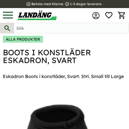
task_alt
task_alt
Betala med Klarna
1-3 dagar leverans
FAVOR
Meny
KUND
ALLA PRODUKTER
BOOTS I KONSTLÄDER
ESKADRON, SVART
Eskadron Boots i konstläder, Svart. Strl. Small till Large