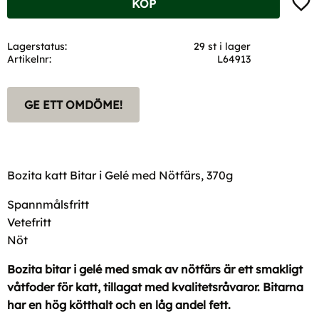
KÖP
Lagerstatus
29 st i lager
Artikelnr
L64913
GE ETT OMDÖME!
Bozita katt Bitar i Gelé med Nötfärs, 370g
Spannmålsfritt
Vetefritt
Nöt
Bozita bitar i gelé med smak av nötfärs är ett smakligt
våtfoder för katt, tillagat med kvalitetsråvaror. Bitarna
har en hög kötthalt och en låg andel fett.