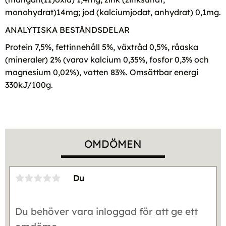
monohydrat)14mg; jod (kalciumjodat, anhydrat) 0,1mg.
ANALYTISKA BESTÅNDSDELAR
Protein 7,5%, fettinnehåll 5%, växtråd 0,5%, råaska
(mineraler) 2% (varav kalcium 0,35%, fosfor 0,3% och
magnesium 0,02%), vatten 83%. Omsättbar energi
330kJ/100g.
OMDÖMEN
Du