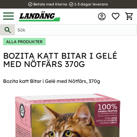
task_alt
task_alt
Betala med Klarna
1-3 dagar leverans
FAVOR
Meny
KUND
ALLA PRODUKTER
BOZITA KATT BITAR I GELÉ
MED NÖTFÄRS 370G
Bozita katt Bitar i Gelé med Nötfärs, 370g