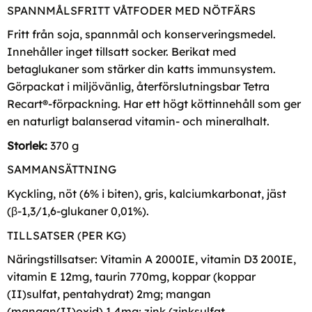
SPANNMÅLSFRITT VÅTFODER MED NÖTFÄRS
Fritt från soja, spannmål och konserveringsmedel.
Innehåller inget tillsatt socker. Berikat med
betaglukaner som stärker din katts immunsystem.
Görpackat i miljövänlig, återförslutningsbar Tetra
Recart®-förpackning. Har ett högt köttinnehåll som ger
en naturligt balanserad vitamin- och mineralhalt.
Storlek:
370 g
SAMMANSÄTTNING
Kyckling, nöt (6% i biten), gris, kalciumkarbonat, jäst
(β-1,3/1,6-glukaner 0,01%).
TILLSATSER (PER KG)
Näringstillsatser: Vitamin A 2000IE, vitamin D3 200IE,
vitamin E 12mg, taurin 770mg, koppar (koppar
(II)sulfat, pentahydrat) 2mg; mangan
(mangan(II)oxid) 1,4mg; zink (zinksulfat,