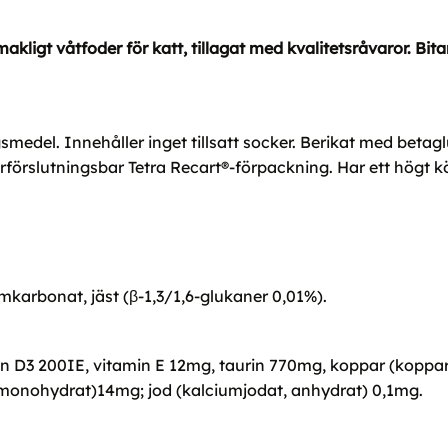
makligt våtfoder för katt, tillagat med kvalitetsråvaror. Bi
smedel. Innehåller inget tillsatt socker. Berikat med betag
förslutningsbar Tetra Recart®-förpackning. Har ett högt kö
ciumkarbonat, jäst (β-1,3/1,6-glukaner 0,01%).
min D3 200IE, vitamin E 12mg, taurin 770mg, koppar (koppa
, monohydrat)14mg; jod (kalciumjodat, anhydrat) 0,1mg.