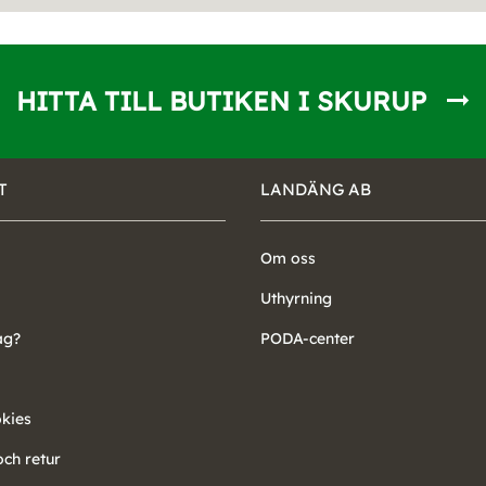
HITTA TILL BUTIKEN I SKURUP
T
LANDÄNG AB
Om oss
Uthyrning
ag?
PODA-center
okies
ch retur