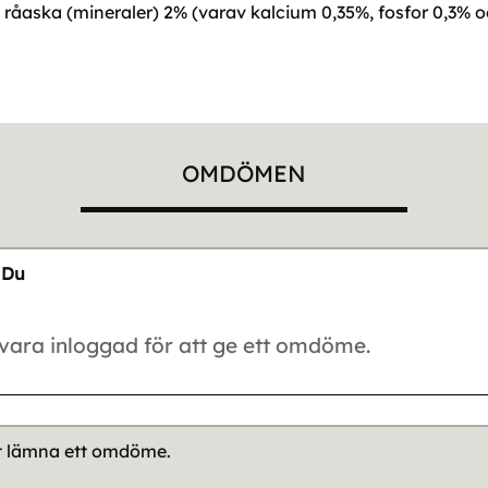
%, råaska (mineraler) 2% (varav kalcium 0,35%, fosfor 0,3
OMDÖMEN
Du
tt lämna ett omdöme.