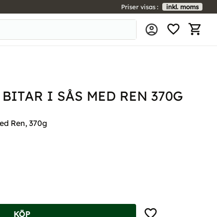
Priser visas
inkl. moms
FAVORIT
KUNDV
 BITAR I SÅS MED REN 370G
med Ren, 370g
Lägg till i favoriter
KÖP