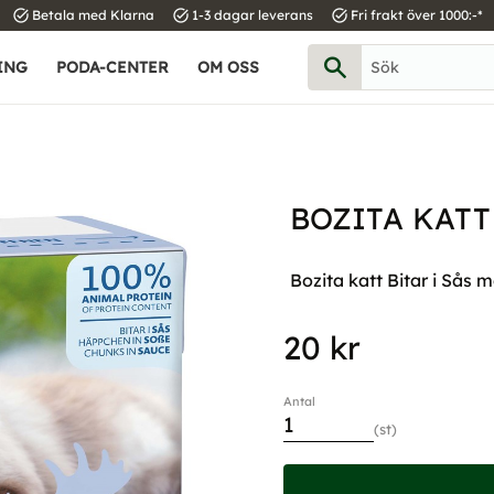
task_alt
task_alt
task_alt
Betala med Klarna
1-3 dagar leverans
Fri frakt över 1000:-*
ING
PODA-CENTER
OM OSS
BOZITA KATT
Bozita katt Bitar i Sås 
20
kr
Antal
st