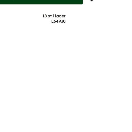
18 st i lager
L64930