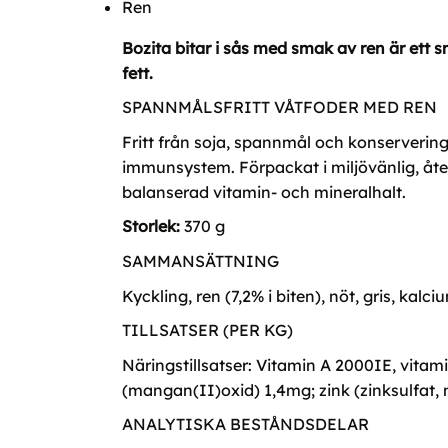
Ren
Bozita bitar i sås med smak av ren är ett s
fett.
SPANNMÅLSFRITT VÅTFODER MED REN
Fritt från soja, spannmål och konservering
immunsystem. Förpackat i miljövänlig, åter
balanserad vitamin- och mineralhalt.
Storlek:
370 g
SAMMANSÄTTNING
Kyckling, ren (7,2% i biten), nöt, gris, kal
TILLSATSER (PER KG)
Näringstillsatser: Vitamin A 2000IE, vita
(mangan(II)oxid) 1,4mg; zink (zinksulfat
ANALYTISKA BESTÅNDSDELAR