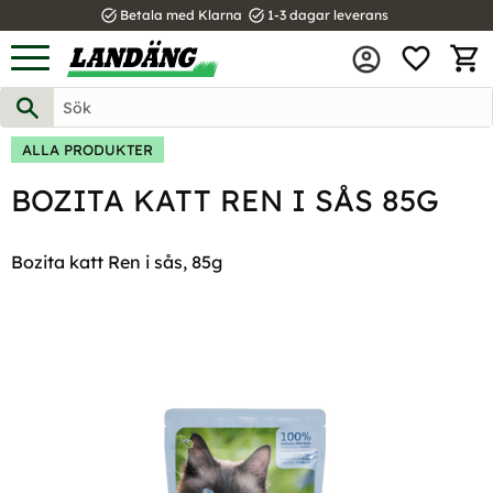
task_alt
task_alt
Betala med Klarna
1-3 dagar leverans
FAVOR
Meny
KUND
ALLA PRODUKTER
BOZITA KATT REN I SÅS 85G
Bozita katt Ren i sås, 85g