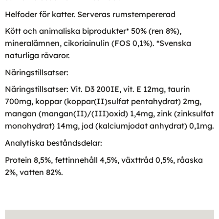
Helfoder för katter. Serveras rumstempererad
Kött och animaliska biprodukter* 50% (ren 8%),
mineralämnen, cikoriainulin (FOS 0,1%). *Svenska
naturliga råvaror.
Näringstillsatser:
Näringstillsatser: Vit. D3 200IE, vit. E 12mg, taurin
700mg, koppar (koppar(II)sulfat pentahydrat) 2mg,
mangan (mangan(II)/(III)oxid) 1,4mg, zink (zinksulfat
monohydrat) 14mg, jod (kalciumjodat anhydrat) 0,1mg.
Analytiska beståndsdelar:
Protein 8,5%, fettinnehåll 4,5%, växttråd 0,5%, råaska
2%, vatten 82%.