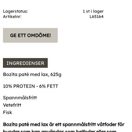
Lagerstatus
1 st i lager
Artikelnr
L65164
GE ETT OMDÖME!
INGREDIENSER
Bozita paté med lax, 625g
10% PROTEIN - 6% FETT
Spannmålsfritt
Vetefritt
Fisk
Bozita paté med lax är ett spannmålsfritt våtfoder för
hundar som kan användas som helfoder eller som