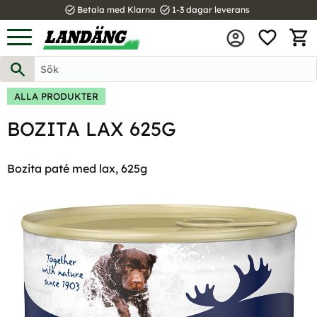
task_alt
task_alt
Betala med Klarna
1-3 dagar leverans
FAVOR
Meny
KUND
ALLA PRODUKTER
BOZITA LAX 625G
Bozita paté med lax, 625g