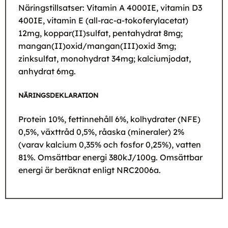
Näringstillsatser: Vitamin A 4000IE, vitamin D3
400IE, vitamin E (all-rac-a-tokoferylacetat)
12mg, koppar(II)sulfat, pentahydrat 8mg;
mangan(II)oxid/mangan(III)oxid 3mg;
zinksulfat, monohydrat 34mg; kalciumjodat,
anhydrat 6mg.
NÄRINGSDEKLARATION
Protein 10%, fettinnehåll 6%, kolhydrater (NFE)
0,5%, växttråd 0,5%, råaska (mineraler) 2%
(varav kalcium 0,35% och fosfor 0,25%), vatten
81%. Omsättbar energi 380kJ/100g. Omsättbar
energi är beräknat enligt NRC2006a.