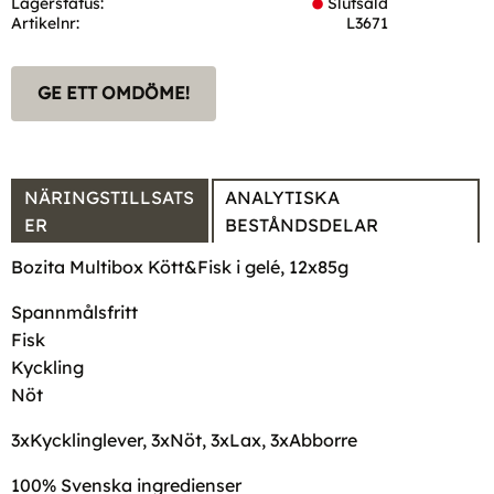
Lagerstatus
Slutsåld
Artikelnr
L3671
GE ETT OMDÖME!
NÄRINGSTILLSATS
ANALYTISKA
ER
BESTÅNDSDELAR
Bozita Multibox Kött&Fisk i gelé, 12x85g
Spannmålsfritt
Fisk
Kyckling
Nöt
3xKycklinglever, 3xNöt, 3xLax, 3xAbborre
100% Svenska ingredienser