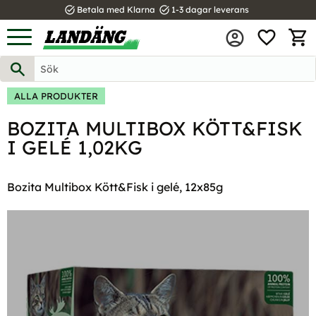
task_alt
task_alt
Betala med Klarna
1-3 dagar leverans
FAVOR
Meny
KUND
ALLA PRODUKTER
BOZITA MULTIBOX KÖTT&FISK
I GELÉ 1,02KG
Bozita Multibox Kött&Fisk i gelé, 12x85g