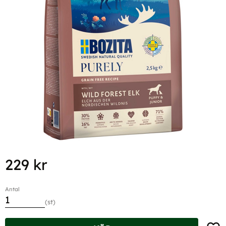
229
kr
Antal
st
Lägg t