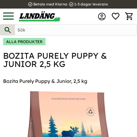
task_alt
task_alt
Betala med Klarna
1-3 dagar leverans
FAVOR
Meny
KUND
ALLA PRODUKTER
BOZITA PURELY PUPPY &
JUNIOR 2,5 KG
Bozita Purely Puppy & Junior, 2,5 kg