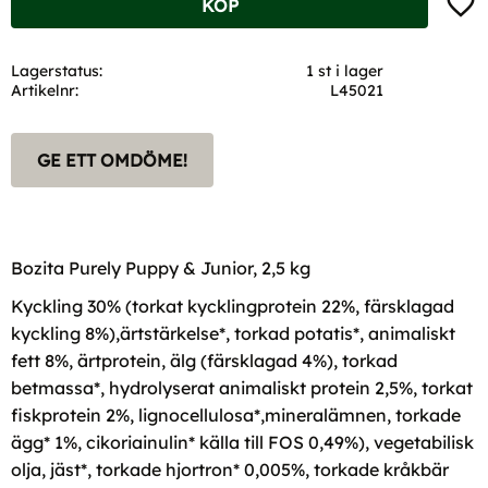
KÖP
Lagerstatus
1 st i lager
Artikelnr
L45021
GE ETT OMDÖME!
Bozita Purely Puppy & Junior, 2,5 kg
Kyckling 30% (torkat kycklingprotein 22%, färsklagad
kyckling 8%),ärtstärkelse*, torkad potatis*, animaliskt
fett 8%, ärtprotein, älg (färsklagad 4%), torkad
betmassa*, hydrolyserat animaliskt protein 2,5%, torkat
fiskprotein 2%, lignocellulosa*,mineralämnen, torkade
ägg* 1%, cikoriainulin* källa till FOS 0,49%), vegetabilisk
olja, jäst*, torkade hjortron* 0,005%, torkade kråkbär