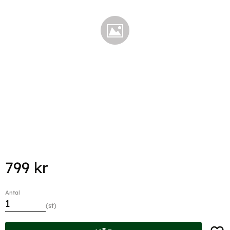
799
kr
Antal
st
Lägg t