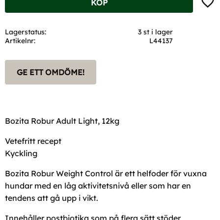
KÖP
Lagerstatus
3 st i lager
Artikelnr
L44137
GE ETT OMDÖME!
Bozita Robur Adult Light, 12kg
Vetefritt recept
Kyckling
Bozita Robur Weight Control är ett helfoder för vuxna
hundar med en låg aktivitetsnivå eller som har en
tendens att gå upp i vikt.
Innehåller postbiotika som på flera sätt stöder