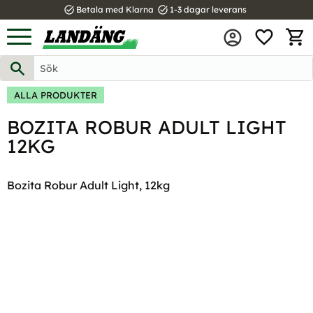
task_alt
task_alt
Betala med Klarna
1-3 dagar leverans
FAVOR
Meny
KUND
ALLA PRODUKTER
BOZITA ROBUR ADULT LIGHT
12KG
Bozita Robur Adult Light, 12kg