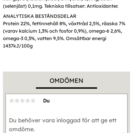
(selenjäst) 0,1mg. Tekniska tillsatser: Antioxidanter.
ANALYTISKA BESTÅNDSDELAR
Protein 22%, fettinnehåll 8%, växttråd 2,5%, råaska 7%
(varav kalcium 1,3% och fosfor 0,9%), omega-6 2,6%,
omega-3 0,3%, vatten 9,5%. Omsättbar energi
1437kJ/100g
OMDÖMEN
Du