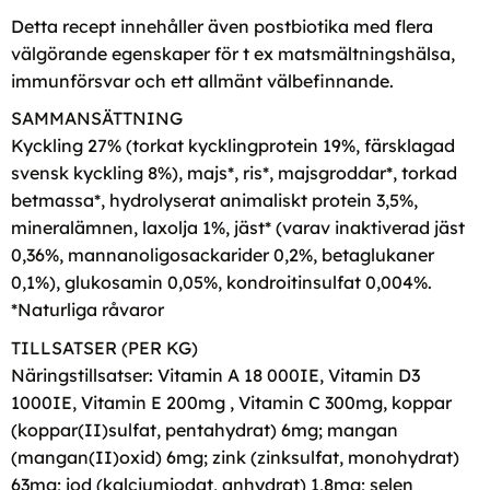
Detta recept innehåller även postbiotika med flera
välgörande egenskaper för t ex matsmältningshälsa,
immunförsvar och ett allmänt välbefinnande.
SAMMANSÄTTNING
Kyckling 27% (torkat kycklingprotein 19%, färsklagad
svensk kyckling 8%), majs*, ris*, majsgroddar*, torkad
betmassa*, hydrolyserat animaliskt protein 3,5%,
mineralämnen, laxolja 1%, jäst* (varav inaktiverad jäst
0,36%, mannanoligosackarider 0,2%, betaglukaner
0,1%), glukosamin 0,05%, kondroitinsulfat 0,004%.
*Naturliga råvaror
TILLSATSER (PER KG)
Näringstillsatser: Vitamin A 18 000IE, Vitamin D3
1000IE, Vitamin E 200mg , Vitamin C 300mg, koppar
(koppar(II)sulfat, pentahydrat) 6mg; mangan
(mangan(II)oxid) 6mg; zink (zinksulfat, monohydrat)
63mg; jod (kalciumjodat, anhydrat) 1,8mg; selen