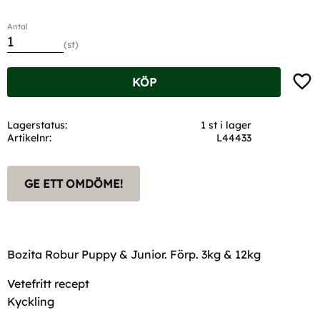
Antal
st
Lägg t
KÖP
Lagerstatus
1 st i lager
Artikelnr
L44433
GE ETT OMDÖME!
Bozita Robur Puppy & Junior. Förp. 3kg & 12kg
Vetefritt recept
Kyckling