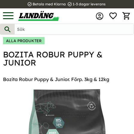
task_alt
task_alt
Betala med Klarna
1-3 dagar leverans
FAVOR
Meny
KUND
ALLA PRODUKTER
BOZITA ROBUR PUPPY &
JUNIOR
Bozita Robur Puppy & Junior. Förp. 3kg & 12kg