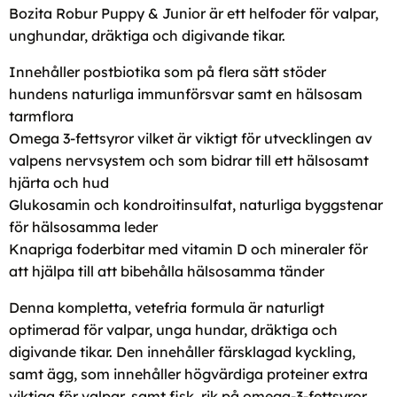
Bozita Robur Puppy & Junior är ett helfoder för valpar,
unghundar, dräktiga och digivande tikar.
Innehåller postbiotika som på flera sätt stöder
hundens naturliga immunförsvar samt en hälsosam
tarmflora
Omega 3-fettsyror vilket är viktigt för utvecklingen av
valpens nervsystem och som bidrar till ett hälsosamt
hjärta och hud
Glukosamin och kondroitinsulfat, naturliga byggstenar
för hälsosamma leder
Knapriga foderbitar med vitamin D och mineraler för
att hjälpa till att bibehålla hälsosamma tänder
Denna kompletta, vetefria formula är naturligt
optimerad för valpar, unga hundar, dräktiga och
digivande tikar. Den innehåller färsklagad kyckling,
samt ägg, som innehåller högvärdiga proteiner extra
viktiga för valpar, samt fisk, rik på omega-3-fettsyror,