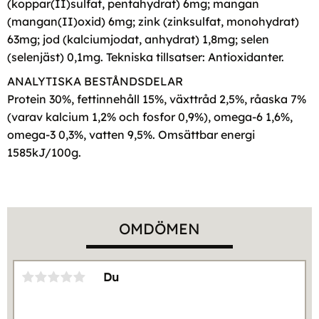
(koppar(II)sulfat, pentahydrat) 6mg; mangan
(mangan(II)oxid) 6mg; zink (zinksulfat, monohydrat)
63mg; jod (kalciumjodat, anhydrat) 1,8mg; selen
(selenjäst) 0,1mg. Tekniska tillsatser: Antioxidanter.
ANALYTISKA BESTÅNDSDELAR
Protein 30%, fettinnehåll 15%, växttråd 2,5%, råaska 7%
(varav kalcium 1,2% och fosfor 0,9%), omega-6 1,6%,
omega-3 0,3%, vatten 9,5%. Omsättbar energi
1585kJ/100g.
OMDÖMEN
Du