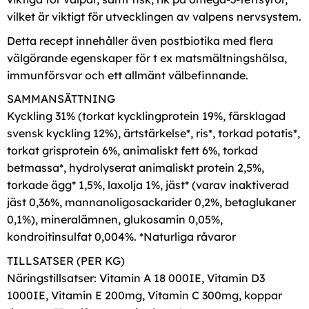
vilket är viktigt för utvecklingen av valpens nervsystem.
Detta recept innehåller även postbiotika med flera
välgörande egenskaper för t ex matsmältningshälsa,
immunförsvar och ett allmänt välbefinnande.
SAMMANSÄTTNING
Kyckling 31% (torkat kycklingprotein 19%, färsklagad
svensk kyckling 12%), ärtstärkelse*, ris*, torkad potatis*,
torkat grisprotein 6%, animaliskt fett 6%, torkad
betmassa*, hydrolyserat animaliskt protein 2,5%,
torkade ägg* 1,5%, laxolja 1%, jäst* (varav inaktiverad
jäst 0,36%, mannanoligosackarider 0,2%, betaglukaner
0,1%), mineralämnen, glukosamin 0,05%,
kondroitinsulfat 0,004%. *Naturliga råvaror
TILLSATSER (PER KG)
Näringstillsatser: Vitamin A 18 000IE, Vitamin D3
1000IE, Vitamin E 200mg, Vitamin C 300mg, koppar