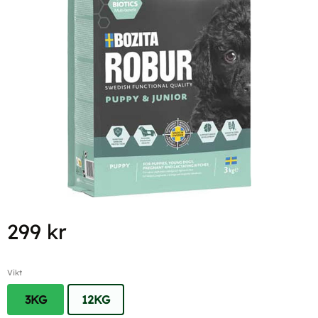
299
kr
Vikt
3KG
12KG