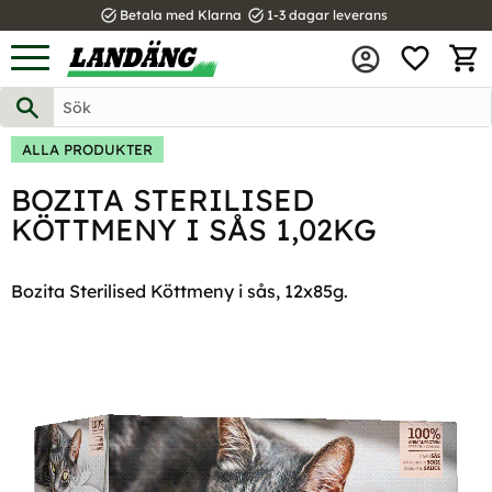
task_alt
task_alt
Betala med Klarna
1-3 dagar leverans
FAVOR
Meny
KUND
ALLA PRODUKTER
BOZITA STERILISED
KÖTTMENY I SÅS 1,02KG
Bozita Sterilised Köttmeny i sås, 12x85g.