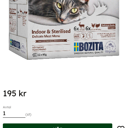
195
kr
Antal
st
Lägg t