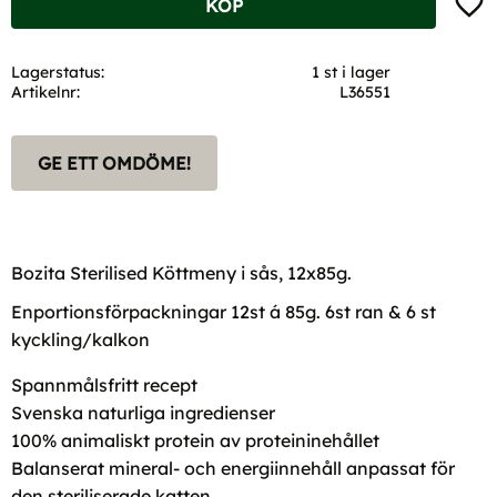
KÖP
Lagerstatus
1 st i lager
Artikelnr
L36551
GE ETT OMDÖME!
Bozita Sterilised Köttmeny i sås, 12x85g.
Enportionsförpackningar 12st á 85g. 6st ran & 6 st
kyckling/kalkon
Spannmålsfritt recept
Svenska naturliga ingredienser
100% animaliskt protein av proteininehållet
Balanserat mineral- och energiinnehåll anpassat för
den steriliserade katten