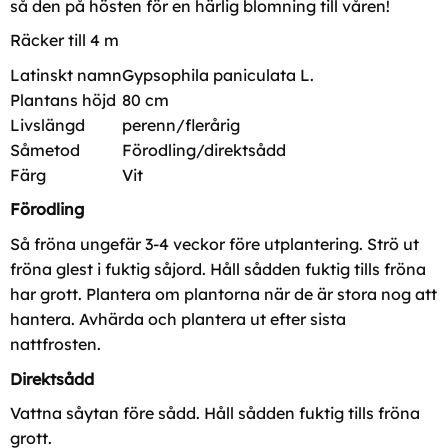
så den på hösten för en härlig blomning till våren!
Räcker till 4 m
Latinskt namn
Gypsophila paniculata L.
Plantans höjd
80 cm
Livslängd
perenn/flerårig
Såmetod
Förodling/direktsådd
Färg
Vit
Förodling
Så fröna ungefär 3-4 veckor före utplantering. Strö ut
fröna glest i fuktig såjord. Håll sådden fuktig tills fröna
har grott. Plantera om plantorna när de är stora nog att
hantera. Avhärda och plantera ut efter sista
nattfrosten.
Direktsådd
Vattna såytan före sådd. Håll sådden fuktig tills fröna
grott.