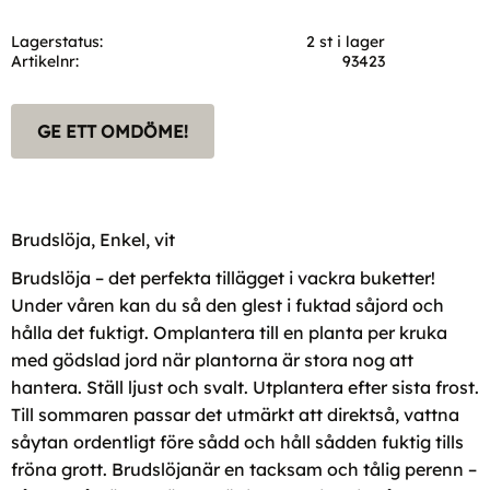
Lagerstatus
2 st i lager
Artikelnr
93423
GE ETT OMDÖME!
Brudslöja, Enkel, vit
Brudslöja – det perfekta tillägget i vackra buketter!
Under våren kan du så den glest i fuktad såjord och
hålla det fuktigt. Omplantera till en planta per kruka
med gödslad jord när plantorna är stora nog att
hantera. Ställ ljust och svalt. Utplantera efter sista frost.
Till sommaren passar det utmärkt att direktså, vattna
såytan ordentligt före sådd och håll sådden fuktig tills
fröna grott. Brudslöjanär en tacksam och tålig perenn –