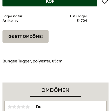
KÖP
Lagerstatus
1 st i lager
Artikelnr
34704
GE ETT OMDÖME!
Bungee Tugger, polyester, 85cm
OMDÖMEN
Du