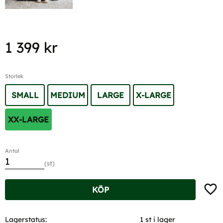
1 399
kr
Storlek
SMALL
MEDIUM
LARGE
X-LARGE
XX-LARGE
Antal
st
Lägg t
KÖP
Lagerstatus
1 st i lager