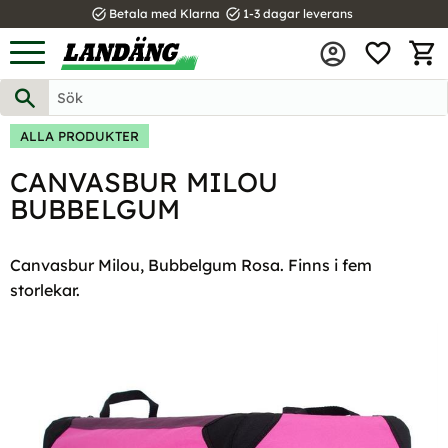
task_alt
task_alt
Betala med Klarna
1-3 dagar leverans
FAVOR
Meny
KUND
ALLA PRODUKTER
CANVASBUR MILOU
BUBBELGUM
Canvasbur Milou, Bubbelgum Rosa. Finns i fem
storlekar.