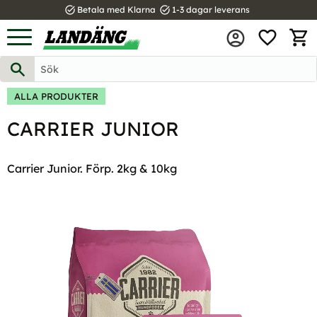
task_alt
task_alt
Betala med Klarna
1-3 dagar leverans
FAVOR
Meny
KUND
ALLA PRODUKTER
CARRIER JUNIOR
Carrier Junior. Förp. 2kg & 10kg