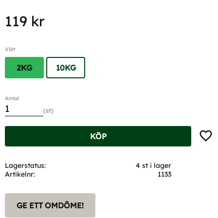
119
kr
Vikt
2KG
10KG
Antal
st
Lägg t
KÖP
Lagerstatus
4 st i lager
Artikelnr
1133
GE ETT OMDÖME!