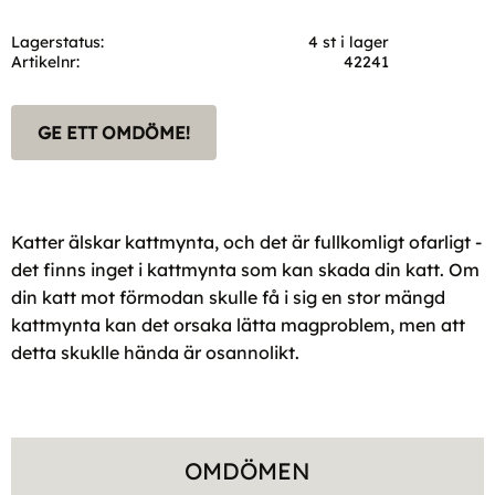
Lagerstatus
4 st i lager
Artikelnr
42241
GE ETT OMDÖME!
Katter älskar kattmynta, och det är fullkomligt ofarligt -
det finns inget i kattmynta som kan skada din katt. Om
din katt mot förmodan skulle få i sig en stor mängd
kattmynta kan det orsaka lätta magproblem, men att
detta skuklle hända är osannolikt.
OMDÖMEN