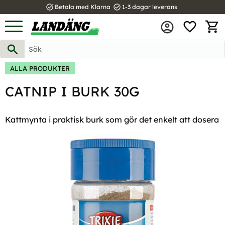
task_alt
task_alt
Betala med Klarna
1-3 dagar leverans
FAVOR
Meny
KUND
ALLA PRODUKTER
CATNIP I BURK 30G
Kattmynta i praktisk burk som gör det enkelt att dosera