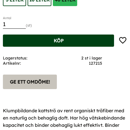
Antal
st
Lägg t
KÖP
Lagerstatus
2 st i lager
Artikelnr
127215
GE ETT OMDÖME!
Klumpbildande kattströ av rent organiskt träfiber med
en naturlig och behaglig doft. Har hög vätskebindande
kapacitet och binder obehaglig lukt effektivt. Binder