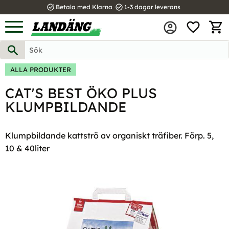
task_alt
task_alt
Betala med Klarna
1-3 dagar leverans
FAVOR
Meny
KUND
ALLA PRODUKTER
CAT'S BEST ÖKO PLUS
KLUMPBILDANDE
Klumpbildande kattströ av organiskt träfiber. Förp. 5,
10 & 40liter