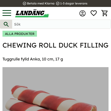
task_alt
task_alt
Betala med Klarna
1-3 dagar leverans
FAVOR
Meny
KUND
ALLA PRODUKTER
CHEWING ROLL DUCK FILLING
Tuggrulle fylld Anka, 10 cm, 17 g