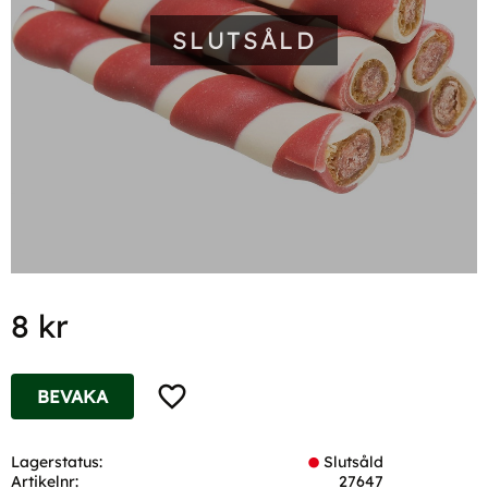
SLUTSÅLD
8
kr
Lägg till i favoriter
BEVAKA
Lagerstatus
Slutsåld
Artikelnr
27647