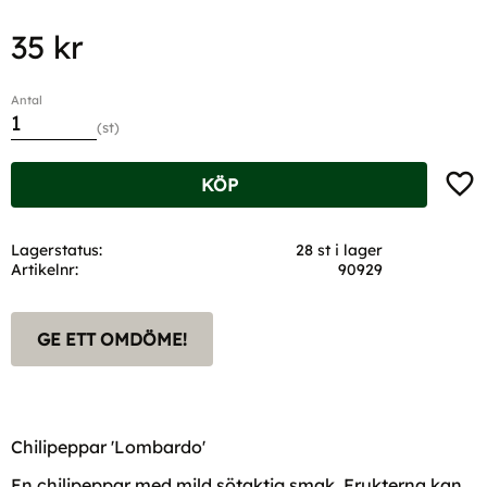
35
kr
Antal
st
Lägg t
KÖP
Lagerstatus
28 st i lager
Artikelnr
90929
GE ETT OMDÖME!
Chilipeppar 'Lombardo'
En chilipeppar med mild sötaktig smak. Frukterna kan