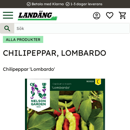
task_alt
task_alt
Betala med Klarna
1-3 dagar leverans
FAVOR
Meny
KUND
ALLA PRODUKTER
CHILIPEPPAR, LOMBARDO
Chilipeppar 'Lombardo'