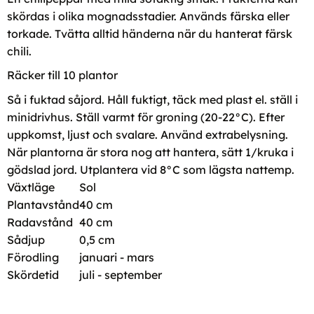
skördas i olika mognadsstadier. Används färska eller
torkade. Tvätta alltid händerna när du hanterat färsk
chili.
Räcker till 10 plantor
Så i fuktad såjord. Håll fuktigt, täck med plast el. ställ i
minidrivhus. Ställ varmt för groning (20-22°C). Efter
uppkomst, ljust och svalare. Använd extrabelysning.
När plantorna är stora nog att hantera, sätt 1/kruka i
gödslad jord. Utplantera vid 8°C som lägsta nattemp.
Växtläge
Sol
Plantavstånd
40 cm
Radavstånd
40 cm
Sådjup
0,5 cm
Förodling
januari - mars
Skördetid
juli - september