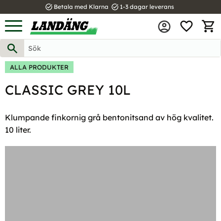
task_alt
task_alt
Betala med Klarna
1-3 dagar leverans
FAVOR
Meny
KUND
ALLA PRODUKTER
CLASSIC GREY 10L
Klumpande finkornig grå bentonitsand av hög kvalitet.
10 liter.