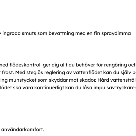
av ingrodd smuts som bevattning med en fin spraydimma
flödeskontroll ger dig allt du behöver för rengöring och
frost. Med steglös reglering av vattenflödet kan du själv
 kring munstycket som skyddar mot skador. Hård vattenstr
det ska vara kontinuerligt kan du låsa impulsavtryckaren. Du
g användarkomfort.