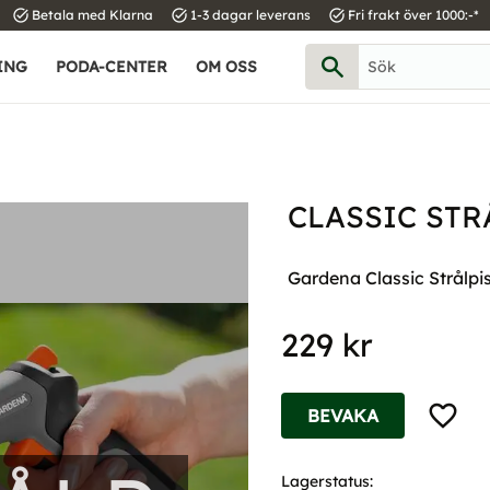
task_alt
task_alt
task_alt
Betala med Klarna
1-3 dagar leverans
Fri frakt över 1000:-*
ING
PODA-CENTER
OM OSS
CLASSIC STR
Gardena Classic Strålpis
229
kr
Lägg til
BEVAKA
Lagerstatus