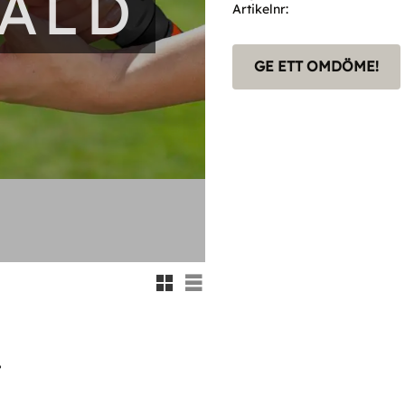
SÅLD
Artikelnr
GE ETT OMDÖME!
Rutnätsvy
Listvy