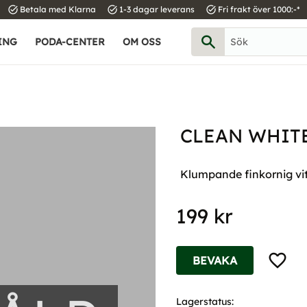
task_alt
task_alt
task_alt
Betala med Klarna
1-3 dagar leverans
Fri frakt över 1000:-*
ING
PODA-CENTER
OM OSS
CLEAN WHITE
Klumpande finkornig vit 
199
kr
Lägg til
BEVAKA
Lagerstatus