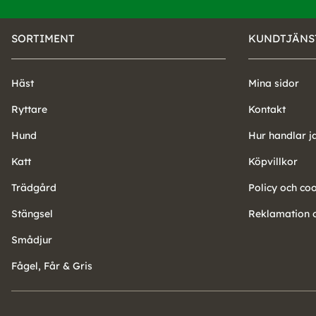
SORTIMENT
KUNDTJÄNS
Häst
Mina sidor
Ryttare
Kontakt
Hund
Hur handlar j
Katt
Köpvillkor
Trädgård
Policy och co
Stängsel
Reklamation o
Smådjur
Fågel, Får & Gris