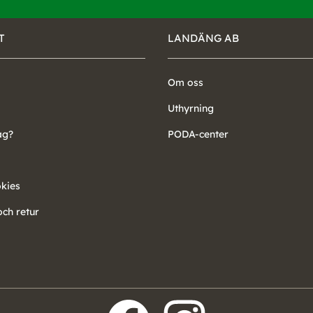
T
LANDÄNG AB
Om oss
Uthyrning
ag?
PODA-center
okies
ch retur