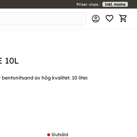
Priser visas
inkl. moms
FAVORIT
KUNDV
 10L
bentonitsand av hög kvalitet. 10 liter.
l i favoriter
Slutsåld