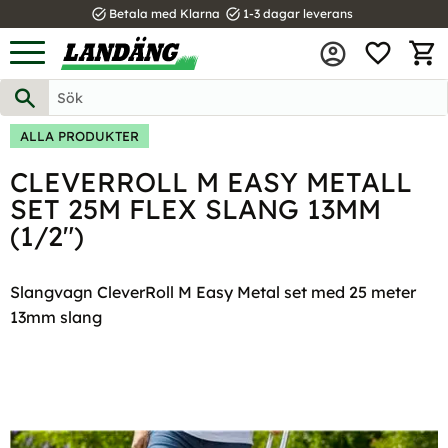
task_alt
task_alt
Betala med Klarna
1-3 dagar leverans
FAVOR
Meny
KUND
ALLA PRODUKTER
CLEVERROLL M EASY METALL
SET 25M FLEX SLANG 13MM
(1/2")
Slangvagn CleverRoll M Easy Metal set med 25 meter
13mm slang