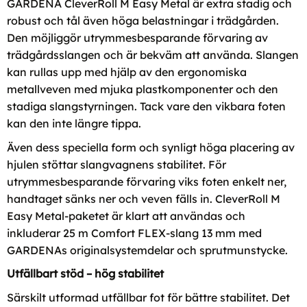
GARDENA CleverRoll M Easy Metal är extra stadig och
robust och tål även höga belastningar i trädgården.
Den möjliggör utrymmesbesparande förvaring av
trädgårdsslangen och är bekväm att använda. Slangen
kan rullas upp med hjälp av den ergonomiska
metallveven med mjuka plastkomponenter och den
stadiga slangstyrningen. Tack vare den vikbara foten
kan den inte längre tippa.
Även dess speciella form och synligt höga placering av
hjulen stöttar slangvagnens stabilitet. För
utrymmesbesparande förvaring viks foten enkelt ner,
handtaget sänks ner och veven fälls in. CleverRoll M
Easy Metal-paketet är klart att användas och
inkluderar 25 m Comfort FLEX-slang 13 mm med
GARDENAs originalsystemdelar och sprutmunstycke.
Utfällbart stöd – hög stabilitet
Särskilt utformad utfällbar fot för bättre stabilitet. Det