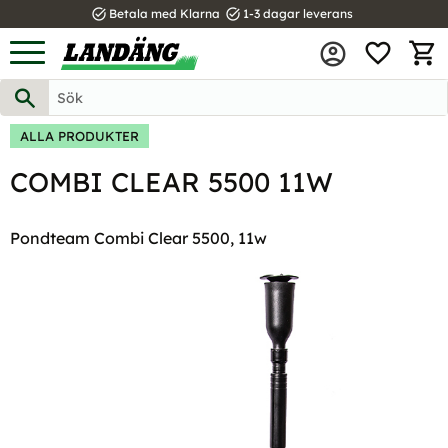
task_alt
task_alt
Betala med Klarna
1-3 dagar leverans
FAVOR
Meny
KUND
ALLA PRODUKTER
COMBI CLEAR 5500 11W
Pondteam Combi Clear 5500, 11w