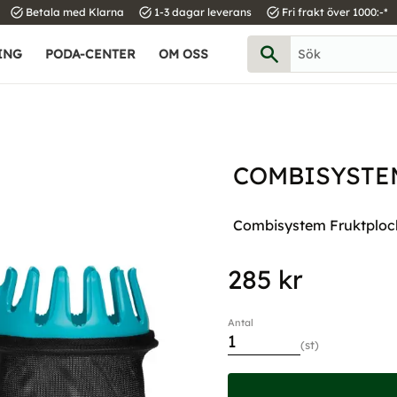
task_alt
task_alt
task_alt
Betala med Klarna
1-3 dagar leverans
Fri frakt över 1000:-*
ING
PODA-CENTER
OM OSS
COMBISYSTE
Combisystem Fruktploc
285
kr
Antal
st