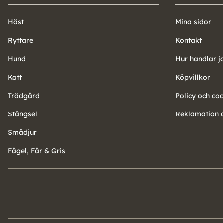
Häst
Mina sidor
Ryttare
Kontakt
Hund
Hur handlar j
Katt
Köpvillkor
Trädgård
Policy och co
Stängsel
Reklamation o
Smådjur
Fågel, Får & Gris