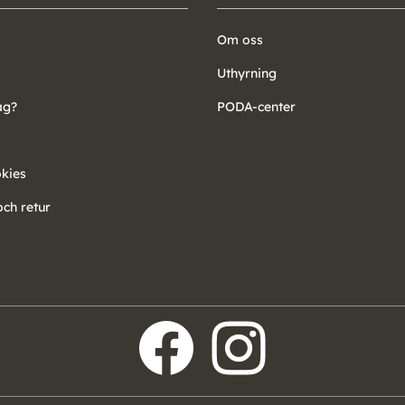
Om oss
Uthyrning
ag?
PODA-center
okies
ch retur