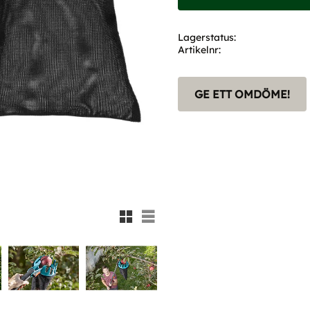
Lagerstatus
Artikelnr
GE ETT OMDÖME!
Rutnätsvy
Listvy