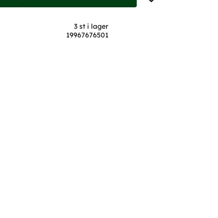
3 st i lager
19967676501