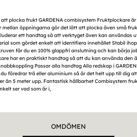
 att plocka frukt GARDENA combisystem Fruktplockare är 
r mellan öppningarna gör det lätt att plocka även små fruk
luderar ett handtag så att verktyget även kan användas 
ial som gördet enkelt att identifiera innehållet Stabil i
skruven får du en 100% glappfri anslutning och kan börja 
are har en praktiskt handtag så att du kan använda den 
snabbkoppling Passar alla handtag Alla redskap i GARDENA
öredrar trä eller aluminium så är det helt upp till dig at
 än 5 meter upp. Fantastisk hållbarhet Combisystem fruktp
kelt ser vad som är i,
OMDÖMEN