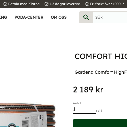
task_alt
task_alt
task_alt
Betala med Klarna
1-3 dagar leverans
Fri frakt över 1000:-*
ING
PODA-CENTER
OM OSS
COMFORT HIG
Gardena Comfort HighFL
2 189
kr
Antal
st