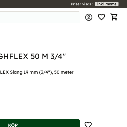
Priser visas
inkl. moms
FAVORIT
KUNDV
HFLEX 50 M 3/4"
EX Slang 19 mm (3/4"), 50 meter
Lägg till i favoriter
KÖP