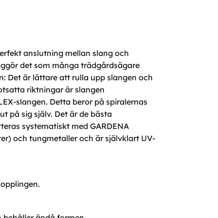
rfekt anslutning mellan slang och
öjliggör det som många trädgårdsägare
en: Det är lättare att rulla upp slangen och
otsatta riktningar är slangen
LEX-slangen. Detta beror på spiralernas
ut på sig själv. Det är de bästa
letteras systematiskt med GARDENA
er) och tungmetaller och är självklart UV-
kopplingen.
en behåller ändå formen.