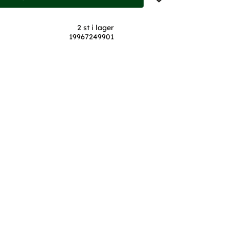
2 st i lager
19967249901