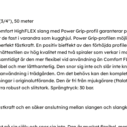
3/4"), 50 meter
fort HighFLEX slang med Power Grip-profil garanterar pe
er de fast i varandra som kugghjul. Power Grip-profilen m
 perfekt fästkraft. En positiv bieffekt av den förhöjda profil
lnättextilen av hög kvalitet med två spiraler som verkar i m
amtidigt är den mer flexibel vid användning än Comfort F
bel och mer lätthanterlig. Den snor sig inte och slår inte kn
bel användning i trädgården. Om det behövs kan den komp
ar i originalutförande. Den är fri från mjukgörare (ftalat
a robust och slitstark. Sprängtryck: 30 bar.
ästkraft och en säker anslutning mellan slangen och slang
ut på sig själv och snor sig inte. Den är mycket flexibel, m