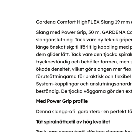
Gardena Comfort HighFLEX Slang 19 mm (
Slang med Power Grip, 50 m. GARDENA Com
slanganslutning. Tack vare ny teknik grip
länge önskat sig: tillförlitlig koppling med
dem glider lätt. Tack vare den tjocka spira
tryckbeständig och behåller formen, men s
ökade densitet, vilket gör slangen mer flexi
förutsättningarna för praktisk och flexi
System-kopplingar och anslutningsanordning
beständig. De tjocka väggarna gör den extr
Med Power Grip profile
Denna slangprofil garanterar en perfekt f
Tät spiralnättextil av hög kvalitet
Tack vare denna textil slår inte slangen kn