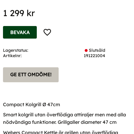
1 299
kr
Lägg till i favoriter
BEVAKA
Lagerstatus
Slutsåld
Artikelnr
191221004
GE ETT OMDÖME!
Compact Kolgrill Ø 47cm
Smart kolgrill utan överflödiga attiraljer men med alla
nödvändiga funktioner. Grillgaller diameter 47 cm
Webers Compact Kettle är grillen utan överflödiga